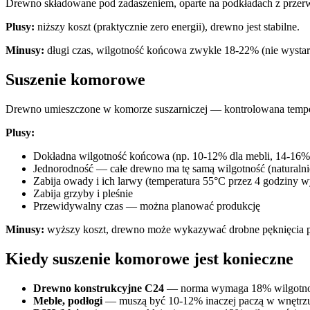
Drewno składowane pod zadaszeniem, oparte na podkładach z przerw
Plusy:
niższy koszt (praktycznie zero energii), drewno jest stabilne.
Minusy:
długi czas, wilgotność końcowa zwykle 18-22% (nie wystar
Suszenie komorowe
Drewno umieszczone w komorze suszarniczej — kontrolowana tempera
Plusy:
Dokładna wilgotność końcowa (np. 10-12% dla mebli, 14-16% d
Jednorodność — całe drewno ma tę samą wilgotność (naturalnie
Zabija owady i ich larwy (temperatura 55°C przez 4 godziny w
Zabija grzyby i pleśnie
Przewidywalny czas — można planować produkcję
Minusy:
wyższy koszt, drewno może wykazywać drobne pęknięcia pow
Kiedy suszenie komorowe jest konieczne
Drewno konstrukcyjne C24
— norma wymaga 18% wilgotnoś
Meble, podłogi
— muszą być 10-12% inaczej paczą w wnętrz