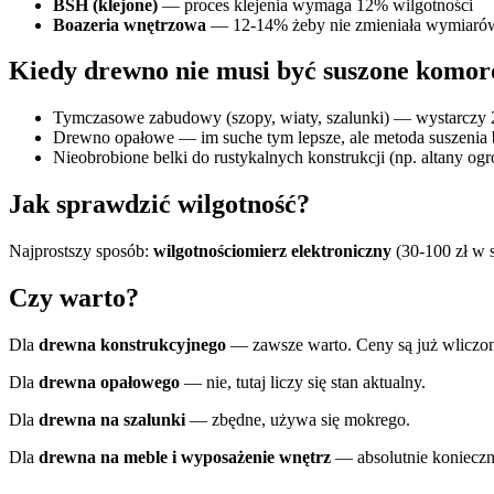
BSH (klejone)
— proces klejenia wymaga 12% wilgotności
Boazeria wnętrzowa
— 12-14% żeby nie zmieniała wymiaró
Kiedy drewno nie musi być suszone komo
Tymczasowe zabudowy (szopy, wiaty, szalunki) — wystarczy
Drewno opałowe — im suche tym lepsze, ale metoda suszenia 
Nieobrobione belki do rustykalnych konstrukcji (np. altany o
Jak sprawdzić wilgotność?
Najprostszy sposób:
wilgotnościomierz elektroniczny
(30-100 zł w 
Czy warto?
Dla
drewna konstrukcyjnego
— zawsze warto. Ceny są już wliczo
Dla
drewna opałowego
— nie, tutaj liczy się stan aktualny.
Dla
drewna na szalunki
— zbędne, używa się mokrego.
Dla
drewna na meble i wyposażenie wnętrz
— absolutnie konieczn