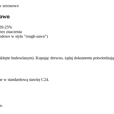
w sezonowo
rowo
 20-25%
bez znaczenia
grodowe w stylu "rough-sawn")
sklepie budowlanym). Kupując drewno, żądaj dokumentu potwierdzając
ne w standardową stawkę C24.
e.