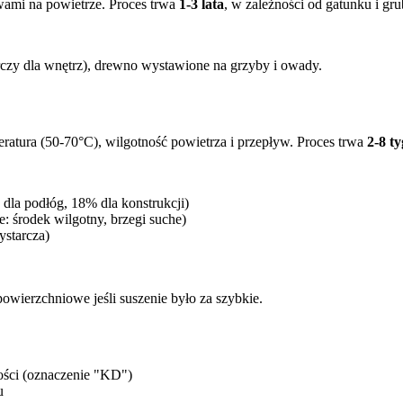
ami na powietrze. Proces trwa
1-3 lata
, w zależności od gatunku i gru
czy dla wnętrz), drewno wystawione na grzyby i owady.
tura (50-70°C), wilgotność powietrza i przepływ. Proces trwa
2-8 t
la podłóg, 18% dla konstrukcji)
: środek wilgotny, brzegi suche)
ystarcza)
ierzchniowe jeśli suszenie było za szybkie.
ci (oznaczenie "KD")
u