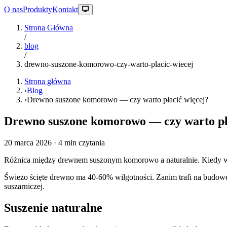
O nas
Produkty
Kontakt
Strona Główna
/
blog
/
drewno-suszone-komorowo-czy-warto-placic-wiecej
Strona główna
›
Blog
›
Drewno suszone komorowo — czy warto płacić więcej?
Drewno suszone komorowo — czy warto pł
20 marca 2026
· 4 min czytania
Różnica między drewnem suszonym komorowo a naturalnie. Kiedy war
Świeżo ścięte drewno ma 40-60% wilgotności. Zanim trafi na budowę
suszarniczej.
Suszenie naturalne