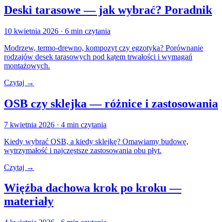
Deski tarasowe — jak wybrać? Poradnik
10 kwietnia 2026
· 6 min czytania
Modrzew, termo-drewno, kompozyt czy egzotyka? Porównanie
rodzajów desek tarasowych pod kątem trwałości i wymagań
montażowych.
Czytaj →
OSB czy sklejka — różnice i zastosowania
7 kwietnia 2026
· 4 min czytania
Kiedy wybrać OSB, a kiedy sklejkę? Omawiamy budowę,
wytrzymałość i najczęstsze zastosowania obu płyt.
Czytaj →
Więźba dachowa krok po kroku —
materiały