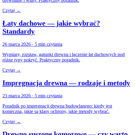
drewniane i wiaty. Praktyczny poradnik.
Czytaj →
Łaty dachowe — jakie wybrać?
Standardy
26 marca 2026
· 5 min czytania
Wymiary, rozstaw, gatunki drewna i łączenie łat dachowych pod
różne typy pokryć. Praktyczny poradnik.
Czytaj →
Impregnacja drewna — rodzaje i metody
23 marca 2026
· 5 min czytania
Poradnik po impregnacji drewna budowlanego: kiedy jest
konieczna, jakie są klasy ochrony, jakie metody wybrać.
Czytaj →
Drewno suszone komorowo — czy warto