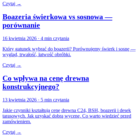
Czytaj →
Boazeria świerkowa vs sosnowa —
porównanie
16 kwietnia 2026
· 4 min czytania
Który gatunek wybrać do boazerii? Porównujemy świerk i sosnę —
wygląd, trwałość, łatwość obróbki.
Czytaj →
Co wpływa na cenę drewna
konstrukcyjnego?
13 kwietnia 2026
· 5 min czytania
Jakie czynniki kształtują cenę drewna C24, BSH, boazerii i desek
tarasowych. Jak uzyskać dobrą wycenę. Co warto wiedzieć przed
zamówieniem.
Czytaj →