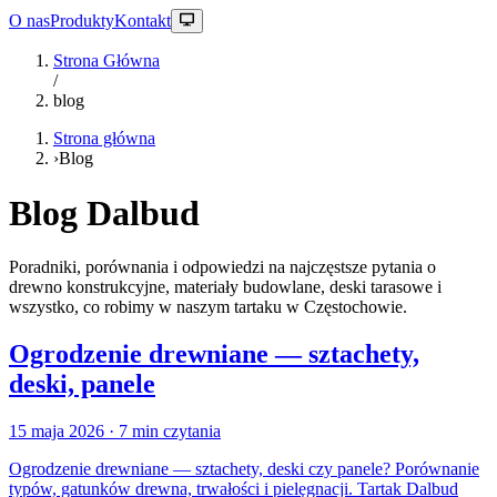
O nas
Produkty
Kontakt
Strona Główna
/
blog
Strona główna
›
Blog
Blog
Dalbud
Poradniki, porównania i odpowiedzi na najczęstsze pytania o
drewno konstrukcyjne, materiały budowlane, deski tarasowe i
wszystko, co robimy w naszym tartaku w Częstochowie.
Ogrodzenie drewniane — sztachety,
deski, panele
15 maja 2026
· 7 min czytania
Ogrodzenie drewniane — sztachety, deski czy panele? Porównanie
typów, gatunków drewna, trwałości i pielęgnacji. Tartak Dalbud