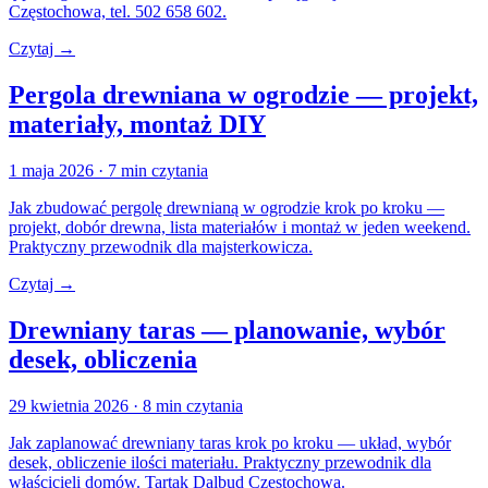
Częstochowa, tel. 502 658 602.
Czytaj →
Pergola drewniana w ogrodzie — projekt,
materiały, montaż DIY
1 maja 2026
· 7 min czytania
Jak zbudować pergolę drewnianą w ogrodzie krok po kroku —
projekt, dobór drewna, lista materiałów i montaż w jeden weekend.
Praktyczny przewodnik dla majsterkowicza.
Czytaj →
Drewniany taras — planowanie, wybór
desek, obliczenia
29 kwietnia 2026
· 8 min czytania
Jak zaplanować drewniany taras krok po kroku — układ, wybór
desek, obliczenie ilości materiału. Praktyczny przewodnik dla
właścicieli domów. Tartak Dalbud Częstochowa.