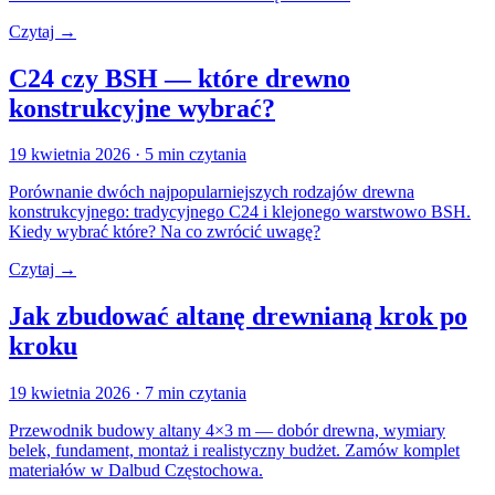
Czytaj →
C24 czy BSH — które drewno
konstrukcyjne wybrać?
19 kwietnia 2026
· 5 min czytania
Porównanie dwóch najpopularniejszych rodzajów drewna
konstrukcyjnego: tradycyjnego C24 i klejonego warstwowo BSH.
Kiedy wybrać które? Na co zwrócić uwagę?
Czytaj →
Jak zbudować altanę drewnianą krok po
kroku
19 kwietnia 2026
· 7 min czytania
Przewodnik budowy altany 4×3 m — dobór drewna, wymiary
belek, fundament, montaż i realistyczny budżet. Zamów komplet
materiałów w Dalbud Częstochowa.