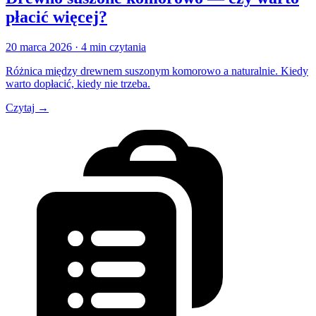
płacić więcej?
20 marca 2026
· 4 min czytania
Różnica między drewnem suszonym komorowo a naturalnie. Kiedy
warto dopłacić, kiedy nie trzeba.
Czytaj →