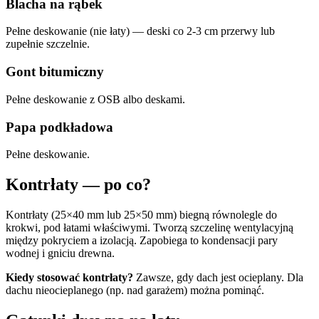
Blacha na rąbek
Pełne deskowanie (nie łaty) — deski co 2-3 cm przerwy lub
zupełnie szczelnie.
Gont bitumiczny
Pełne deskowanie z OSB albo deskami.
Papa podkładowa
Pełne deskowanie.
Kontrłaty — po co?
Kontrłaty (25×40 mm lub 25×50 mm) biegną równolegle do
krokwi, pod łatami właściwymi. Tworzą szczelinę wentylacyjną
między pokryciem a izolacją. Zapobiega to kondensacji pary
wodnej i gniciu drewna.
Kiedy stosować kontrłaty?
Zawsze, gdy dach jest ocieplany. Dla
dachu nieocieplanego (np. nad garażem) można pominąć.