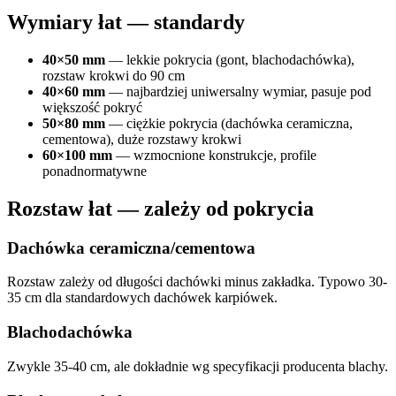
Wymiary łat — standardy
40×50 mm
— lekkie pokrycia (gont, blachodachówka),
rozstaw krokwi do 90 cm
40×60 mm
— najbardziej uniwersalny wymiar, pasuje pod
większość pokryć
50×80 mm
— ciężkie pokrycia (dachówka ceramiczna,
cementowa), duże rozstawy krokwi
60×100 mm
— wzmocnione konstrukcje, profile
ponadnormatywne
Rozstaw łat — zależy od pokrycia
Dachówka ceramiczna/cementowa
Rozstaw zależy od długości dachówki minus zakładka. Typowo 30-
35 cm dla standardowych dachówek karpiówek.
Blachodachówka
Zwykle 35-40 cm, ale dokładnie wg specyfikacji producenta blachy.